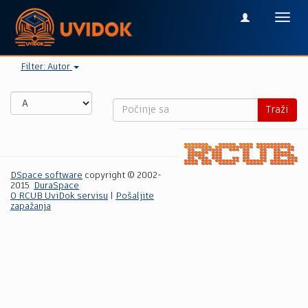
Toggl
navig
Filter: Autor
Traži
DSpace software
copyright © 2002-
2015
DuraSpace
O RCUB UviDok servisu
|
Pošaljite
zapažanja