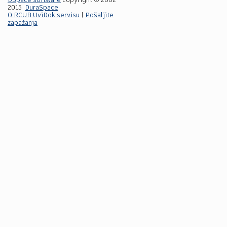
DSpace software
copyright © 2002-
2015
DuraSpace
O RCUB UviDok servisu
|
Pošaljite
zapažanja