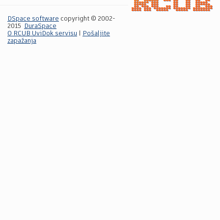
DSpace software
copyright © 2002-
2015
DuraSpace
O RCUB UviDok servisu
|
Pošaljite
zapažanja