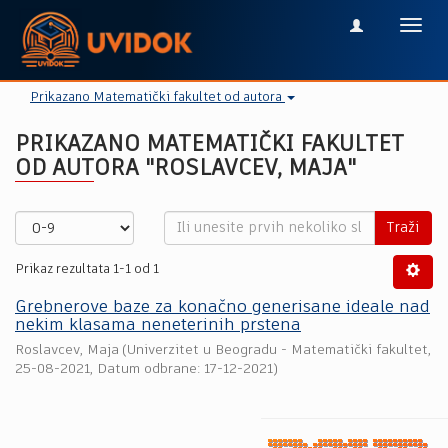
Toggl
navig
Prikazano Matematički fakultet od autora
PRIKAZANO MATEMATIČKI FAKULTET
OD AUTORA "ROSLAVCEV, MAJA"
Traži
Prikaz rezultata 1-1 od 1
Grebnerove baze za konačno generisane ideale nad
nekim klasama neneterinih prstena
Roslavcev, Maja
(
Univerzitet u Beogradu - Matematički fakultet
,
25-08-2021
, Datum odbrane: 17-12-2021)