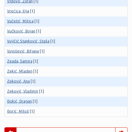
Vidović, Zoran
[1]
Vrećica, ilija
[1]
Vučetić, Milica
[1]
Vučković, Bojan
[1]
Vujičić Stanković, Staša
[1]
Vujošević, Biljana
[1]
Zeada, Samira
[1]
Zekić, Mladen
[1]
Zeković, Ana
[1]
Zeković, Vladimir
[1]
Đokić, Dragan
[1]
Đorić, Miloš
[1]