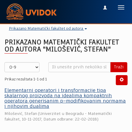
Toggl
navig
Prikazano Matematički fakultet od autora
PRIKAZANO MATEMATIČKI FAKULTET
OD AUTORA "MILOŠEVIĆ, STEFAN"
Traži
Prikaz rezultata 1-1 od 1
Elementarni operatori i transformacije tipa
skalarnog proizvoda na idealima kompaktnih
operatora generisanim p–modifikovanim normama
i njihovim dualima
Milošević, Stefan
(
Univerzitet u Beogradu - Matematički
fakultet
,
10-11-2017
, Datum odbrane: 22-02-2018)