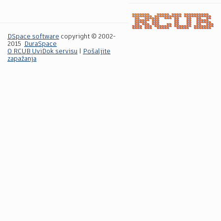
DSpace software
copyright © 2002-
2015
DuraSpace
O RCUB UviDok servisu
|
Pošaljite
zapažanja