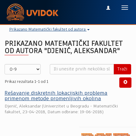
Toggl
navig
Prikazano Matematički fakultet od autora
PRIKAZANO MATEMATIČKI FAKULTET
OD AUTORA "DJENIĆ, ALEKSANDAR"
Traži
Prikaz rezultata 1-1 od 1
Rešavanje diskretnih lokacijskih problema
primenom metode promenljivih okolina
Djenić, Aleksandar
(
Univerzitet u Beogradu - Matematički
fakultet
,
23-04-2018
, Datum odbrane: 19-06-2018)