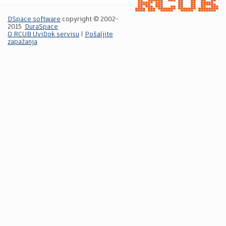
DSpace software
copyright © 2002-
2015
DuraSpace
O RCUB UviDok servisu
|
Pošaljite
zapažanja