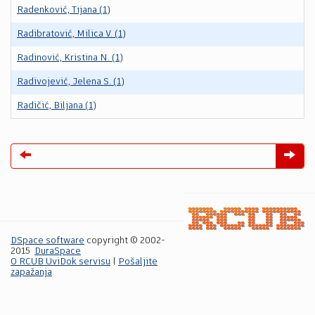
Radenković, Tijana (1)
Radibratović, Milica V. (1)
Radinović, Kristina N. (1)
Radivojević, Jelena S. (1)
Radičić, Biljana (1)
DSpace software
copyright © 2002-
2015
DuraSpace
O RCUB UviDok servisu
|
Pošaljite
zapažanja