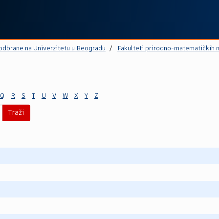
 odbrane na Univerzitetu u Beogradu
Fakulteti prirodno-matematičkih 
Q
R
S
T
U
V
W
X
Y
Z
Traži