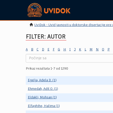
UviDok - Uvid javnosti u doktorske disertacije pre
FILTER: AUTOR
A
B
C
D
E
F
G
H
I
J
K
L
M
N
O
P
Prikaz rezultata 1-7 od 1290
Egelja, Adela D. (1)
Ehmedah, Adil O. (1)
Eldakli, Mohsan (1)
Elfaghihe, Halima (1)