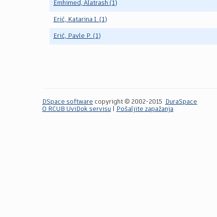
Emhimed, Alatrash (1)
Erić, Katarina I. (1)
Erić, Pavle P. (1)
DSpace software
copyright © 2002-2015
DuraSpace
O RCUB UviDok servisu
|
Pošaljite zapažanja