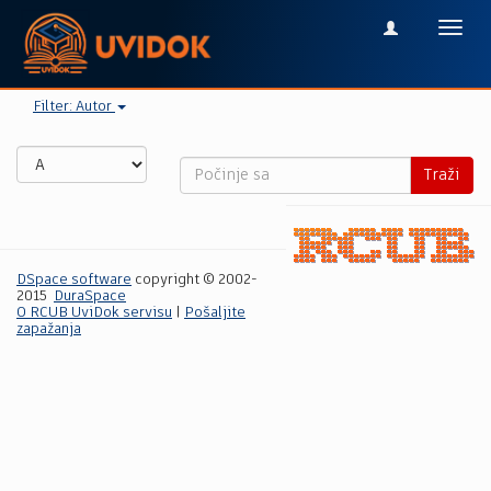
Toggl
navig
Filter: Autor
Traži
DSpace software
copyright © 2002-
2015
DuraSpace
O RCUB UviDok servisu
|
Pošaljite
zapažanja