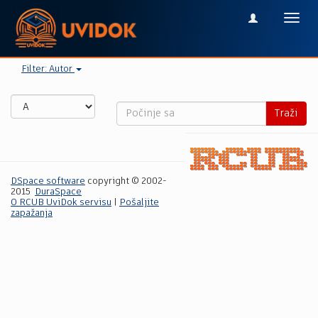
Toggl
navig
Filter: Autor
Traži
DSpace software
copyright © 2002-
2015
DuraSpace
O RCUB UviDok servisu
|
Pošaljite
zapažanja