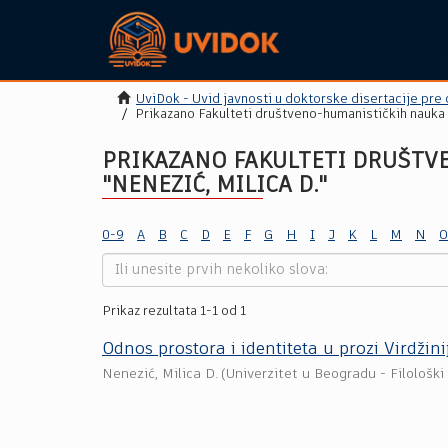
UviDok - Uvid javnosti u doktorske disertacije pre
Prikazano Fakulteti društveno-humanističkih nauka
PRIKAZANO FAKULTETI DRUŠTV
"NENEZIĆ, MILICA D."
0-9
A
B
C
D
E
F
G
H
I
J
K
L
M
N
O
Prikaz rezultata 1-1 od 1
Odnos prostora i identiteta u prozi Virdžini
Nenezić, Milica D.
(
Univerzitet u Beogradu - Filološki