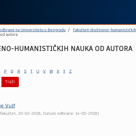
 odbrane na Univerzitetu u Beogradu
Fakulteti društveno-humanistički
 od autora
ENO-HUMANISTIČKIH NAUKA OD AUTORA
P
Q
R
S
T
U
V
W
X
Y
Z
Traži
je Vulf
 fakultet
,
20-02-2018
, Datum odbrane: 14-05-2018)