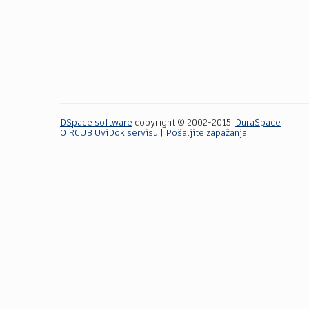
DSpace software
copyright © 2002-2015
DuraSpace
O RCUB UviDok servisu
|
Pošaljite zapažanja