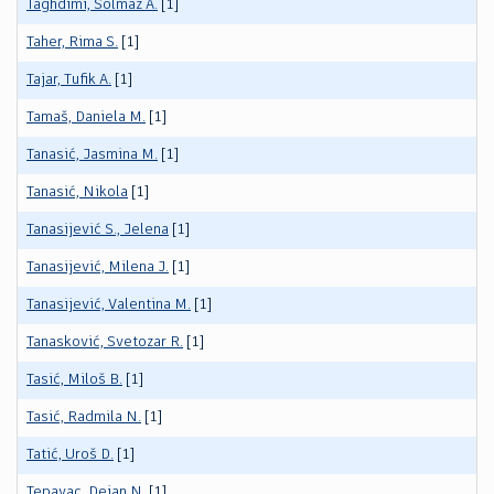
Taghdimi, Solmaz A.
[1]
Taher, Rima S.
[1]
Tajar, Tufik A.
[1]
Tamaš, Daniela M.
[1]
Tanasić, Jasmina M.
[1]
Tanasić, Nikola
[1]
Tanasijević S., Jelena
[1]
Tanasijević, Milena J.
[1]
Tanasijević, Valentina M.
[1]
Tanasković, Svetozar R.
[1]
Tasić, Miloš B.
[1]
Tasić, Radmila N.
[1]
Tatić, Uroš D.
[1]
Tepavac, Dejan N.
[1]