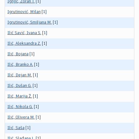
Ignjić, Zoran T.
[1]
Igrutinović, Milan
[1]
Igrutinović, Smiljana M.
[1]
Ilić Savić, Ivana S.
[1]
Ilić, Aleksandra Z.
[1]
Ilić, Bojana
[1]
Ilić, Branko A.
[1]
Ilić, Dejan M.
[1]
Ilić, Dušan G.
[1]
Ilić, Marija Ž.
[1]
Ilić, Nikola G.
[1]
Ilić, Olivera M.
[1]
Ilić, Saša
[1]
Ilić, Slađana L.
[1]