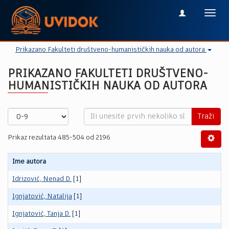
Toggl
navig
Prikazano Fakulteti društveno-humanističkih nauka od autora
PRIKAZANO FAKULTETI DRUŠTVENO-
HUMANISTIČKIH NAUKA OD AUTORA
Traži
Prikaz rezultata 485-504 od 2196
Ime autora
Idrizović, Nenad D.
[1]
Ignjatović, Natalija
[1]
Ignjatović, Tanja D.
[1]