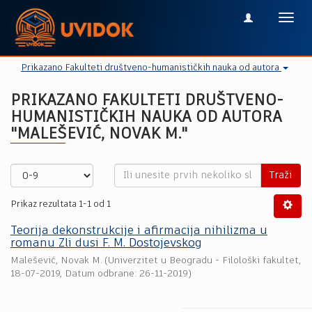
Toggl
navig
Prikazano Fakulteti društveno-humanističkih nauka od autora
PRIKAZANO FAKULTETI DRUŠTVENO-
HUMANISTIČKIH NAUKA OD AUTORA
"MALEŠEVIĆ, NOVAK M."
Traži
Prikaz rezultata 1-1 od 1
Teorija dekonstrukcije i afirmacija nihilizma u
romanu Zli dusi F. M. Dostojevskog
Malešević, Novak M.
(
Univerzitet u Beogradu - Filološki fakultet
,
18-07-2019
, Datum odbrane: 26-11-2019)