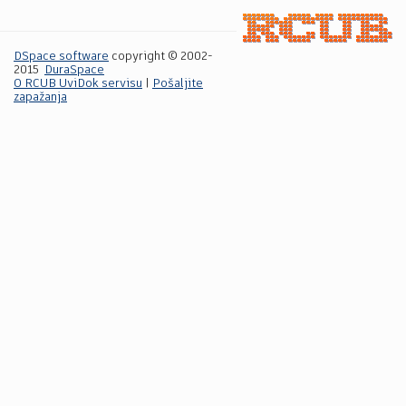
DSpace software
copyright © 2002-
2015
DuraSpace
O RCUB UviDok servisu
|
Pošaljite
zapažanja