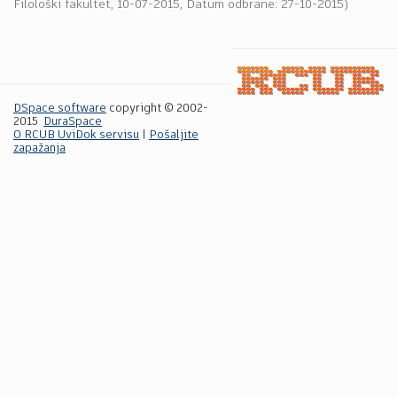
Filološki fakultet
,
10-07-2015
, Datum odbrane: 27-10-2015)
DSpace software
copyright © 2002-
2015
DuraSpace
O RCUB UviDok servisu
|
Pošaljite
zapažanja