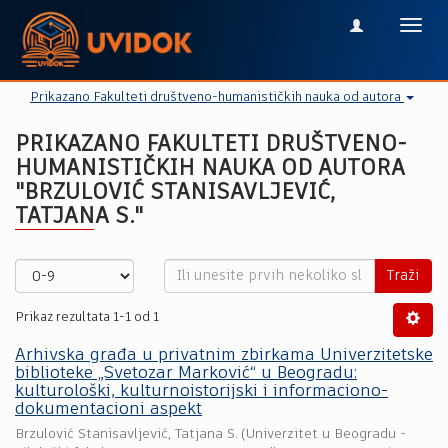
Toggl
navig
Prikazano Fakulteti društveno-humanističkih nauka od autora
PRIKAZANO FAKULTETI DRUŠTVENO-
HUMANISTIČKIH NAUKA OD AUTORA
"BRZULOVIĆ STANISAVLJEVIĆ,
TATJANA S."
Traži
Prikaz rezultata 1-1 od 1
Arhivska građa u privatnim zbirkama Univerzitetske
biblioteke „Svetozar Marković“ u Beogradu:
kulturološki, kulturnoistorijski i informaciono-
dokumentacioni aspekt
Brzulović Stanisavljević, Tatjana S.
(
Univerzitet u Beogradu -