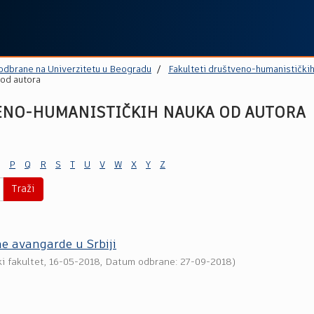
 odbrane na Univerzitetu u Beogradu
Fakulteti društveno-humanistički
 od autora
ENO-HUMANISTIČKIH NAUKA OD AUTORA
P
Q
R
S
T
U
V
W
X
Y
Z
Traži
ne avangarde u Srbiji
i fakultet
,
16-05-2018
, Datum odbrane: 27-09-2018)