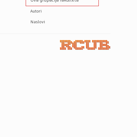
Ova grupacija fakulteta
Autori
Naslovi