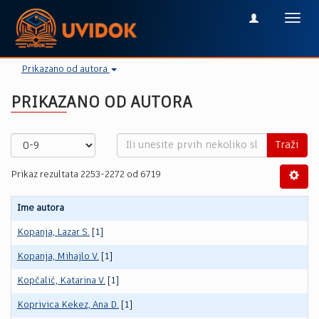
Toggl
navig
Prikazano od autora
PRIKAZANO OD AUTORA
Traži
Prikaz rezultata 2253-2272 od 6719
Ime autora
Kopanja, Lazar S.
[1]
Kopanja, Mihajlo V.
[1]
Kopčalić, Katarina V.
[1]
Koprivica Kekez, Ana D.
[1]