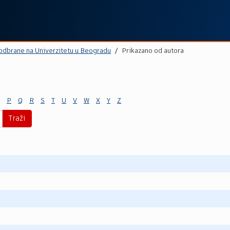
 odbrane na Univerzitetu u Beogradu
Prikazano od autora
P
Q
R
S
T
U
V
W
X
Y
Z
Traži