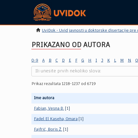
UviDok - Uvid javnosti u doktorske disertacije pre
PRIKAZANO OD AUTORA
0-9
A
B
C
D
E
F
G
H
I
J
K
L
M
N
O
Prikaz rezultata 1218-1237 od 6719
Ime autora
Fabian, Vesna Đ.
[1]
Fadel El Kaseha, Omara
[1]
Fajfrić, Boris Ž.
[1]