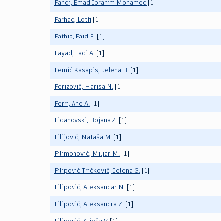
Fandi, Emad Ibrahim Mohamed
[1]
Farhad, Lotfi
[1]
Fathia, Faid E.
[1]
Fayad, Fadi A.
[1]
Femić Kasapis, Jelena B.
[1]
Ferizović, Harisa N.
[1]
Ferri, Ane A.
[1]
Fidanovski, Bojana Z.
[1]
Filijović, Nataša M.
[1]
Filimonović, Miljan M.
[1]
Filipović Tričković, Jelena G.
[1]
Filipović, Aleksandar N.
[1]
Filipović, Aleksandra Z.
[1]