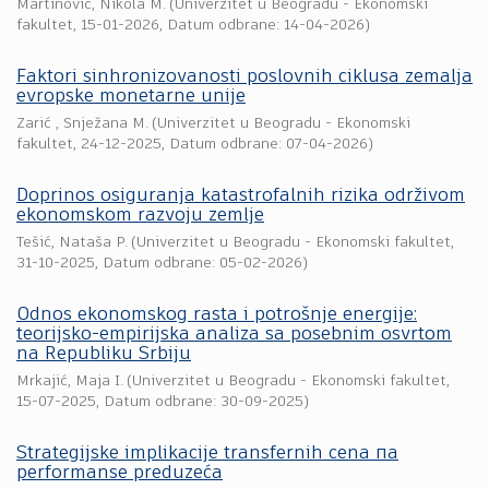
Martinović, Nikola M.
(
Univerzitet u Beogradu - Ekonomski
fakultet
,
15-01-2026
, Datum odbrane: 14-04-2026)
Faktori sinhronizovanosti poslovnih ciklusa zemalja
evropske monetarne unije
Zarić , Snježana M.
(
Univerzitet u Beogradu - Ekonomski
fakultet
,
24-12-2025
, Datum odbrane: 07-04-2026)
Doprinos osiguranja katastrofalnih rizika održivom
ekonomskom razvoju zemlje
Tešić, Nataša P.
(
Univerzitet u Beogradu - Ekonomski fakultet
,
31-10-2025
, Datum odbrane: 05-02-2026)
Odnos ekonomskog rasta i potrošnje energije:
teorijsko-empirijska analiza sa posebnim osvrtom
na Republiku Srbiju
Mrkajić, Maja I.
(
Univerzitet u Beogradu - Ekonomski fakultet
,
15-07-2025
, Datum odbrane: 30-09-2025)
Strategijske implikacije transfernih cena па
performanse preduzeća