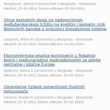
Marjanović, Jelena V.
(
Univerzitet u Beogradu - Ekonomski
fakultet
,
25-04-2024
, Datum odbrane: 09-09-2024)
Uticaj kamatnih stopa na nedomicilnom
međubankarskom tržištu na kreditni i kamatni rizik
domicilnih banaka u prisustvu dvovalutnog sistema
Lazarević, Milan M.
(
Univerzitet u Beogradu - Ekonomski
fakultet
,
01-02-2024
, Datum odbrane: 23-04-2024)
Ekonometrijska analiza kontroverzi u fiskalnoj
teoriji i međunarodnoj makroekonomiji za zemlje
centralne i istočne Evrope
Rašković, Jelena Z.
(
Univerzitet u Beogradu - Ekonomski
fakultet
,
06-11-2023
, Datum odbrane: 26-02-2024)
Upravljanje rizikom solventnosti životnih
osiguravača
Pavlović, Branko R.
(
Univerzitet u Beogradu - Ekonomski
fakultet
,
02-11-2023
, Datum odbrane: 09-02-2024)