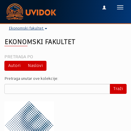
Toggl
navig
Ekonomski fakultet
EKONOMSKI FAKULTET
PRETRAGA PO
Autori
Naslovi
Pretraga unutar ove kolekcije:
Traži