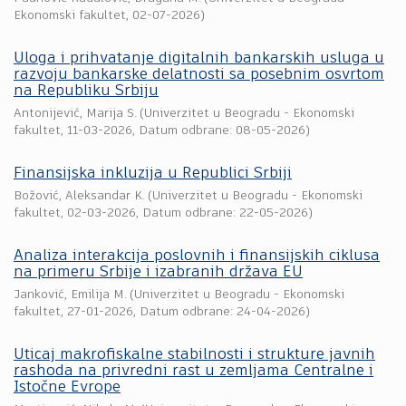
Ekonomski fakultet
,
02-07-2026
)
Uloga i prihvatanje digitalnih bankarskih usluga u
razvoju bankarske delatnosti sa posebnim osvrtom
na Republiku Srbiju
Antonijević, Marija S.
(
Univerzitet u Beogradu - Ekonomski
fakultet
,
11-03-2026
, Datum odbrane: 08-05-2026)
Finansijska inkluzija u Republici Srbiji
Božović, Aleksandar K.
(
Univerzitet u Beogradu - Ekonomski
fakultet
,
02-03-2026
, Datum odbrane: 22-05-2026)
Analiza interakcija poslovnih i finansijskih ciklusa
na primeru Srbije i izabranih država EU
Janković, Emilija M.
(
Univerzitet u Beogradu - Ekonomski
fakultet
,
27-01-2026
, Datum odbrane: 24-04-2026)
Uticaj makrofiskalne stabilnosti i strukture javnih
rashoda na privredni rast u zemljama Centralne i
Istočne Evrope