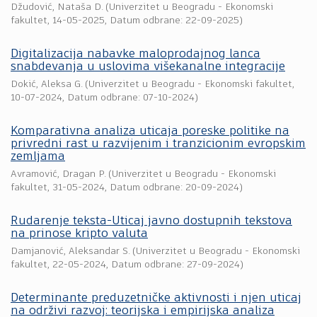
Džudović, Nataša D.
(
Univerzitet u Beogradu - Ekonomski
fakultet
,
14-05-2025
, Datum odbrane: 22-09-2025)
Digitalizacija nabavke maloprodajnog lanca
snabdevanja u uslovima višekanalne integracije
Dokić, Aleksa G.
(
Univerzitet u Beogradu - Ekonomski fakultet
,
10-07-2024
, Datum odbrane: 07-10-2024)
Komparativna analiza uticaja poreske politike na
privredni rast u razvijenim i tranzicionim evropskim
zemljama
Avramović, Dragan P.
(
Univerzitet u Beogradu - Ekonomski
fakultet
,
31-05-2024
, Datum odbrane: 20-09-2024)
Rudarenje teksta-Uticaj javno dostupnih tekstova
na prinose kripto valuta
Damjanović, Aleksandar S.
(
Univerzitet u Beogradu - Ekonomski
fakultet
,
22-05-2024
, Datum odbrane: 27-09-2024)
Determinante preduzetničke aktivnosti i njen uticaj
na održivi razvoj: teorijska i empirijska analiza