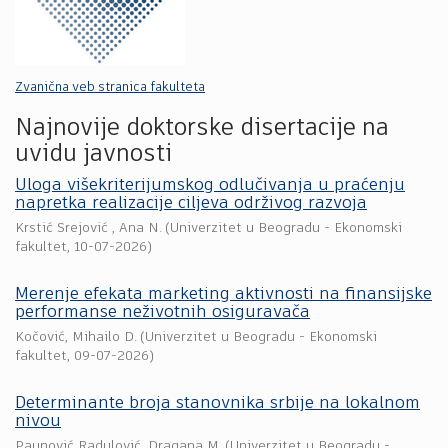
Zvanična veb stranica fakulteta
Najnovije doktorske disertacije na
uvidu javnosti
Uloga višekriterijumskog odlučivanja u praćenju
napretka realizacije ciljeva održivog razvoja
Krstić Srejović , Ana N.
(
Univerzitet u Beogradu - Ekonomski
fakultet
,
10-07-2026
)
Merenje efekata marketing aktivnosti na finansijske
performanse neživotnih osiguravača
Kočović, Mihailo D.
(
Univerzitet u Beogradu - Ekonomski
fakultet
,
09-07-2026
)
Determinante broja stanovnika srbije na lokalnom
nivou
Paunović Radulović, Dragana M.
(
Univerzitet u Beogradu -