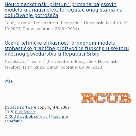
Neuromarketinški pristup i primena bajesovih
modela u analizi efekata regulacionog stanja na
odlučivanje potrošača
Čolić, Lazar A.
(
Univerzitet u Beogradu - Ekonomski fakultet
,
23-
10-2023
, Datum odbrane: 25-01-2024)
Ocena tehničke efikasnosti primenom modela
stohastičke granične proizvodne funkcije u sektoru
mlečnog govedarstva u Republici Srbiji
Novaković, Tihomir J.
(
Univerzitet u Beogradu - Ekonomski
fakultet
,
11-04-2023
, Datum odbrane: 09-06-2023)
Više
DSpace software
copyright © 2002-
2015
DuraSpace
O RCUB UviDok servisu
|
Pošaljite
zapažanja