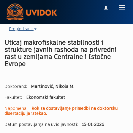
Toggl
navig
Pregled rada
Uticaj makrofiskalne stabilnosti i
strukture javnih rashoda na privredni
rast u zemljama Centralne i Istočne
Evrope
Doktorand:
Martinović, Nikola M.
Fakultet:
Ekonomski fakultet
Napomena:
Rok za dostavljanje primedbi na doktorsku
disertaciju je istekao.
Datum postavljanja na uvid javnosti:
15-01-2026