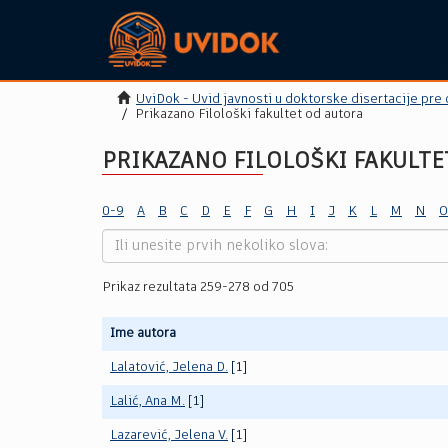
UviDok - Uvid javnosti u doktorske disertacije pre
Prikazano Filološki fakultet od autora
PRIKAZANO FILOLOŠKI FAKULTE
0-9
A
B
C
D
E
F
G
H
I
J
K
L
M
N
O
Prikaz rezultata 259-278 od 705
Ime autora
Lalatović, Jelena D.
[1]
Lalić, Ana M.
[1]
Lazarević, Jelena V.
[1]