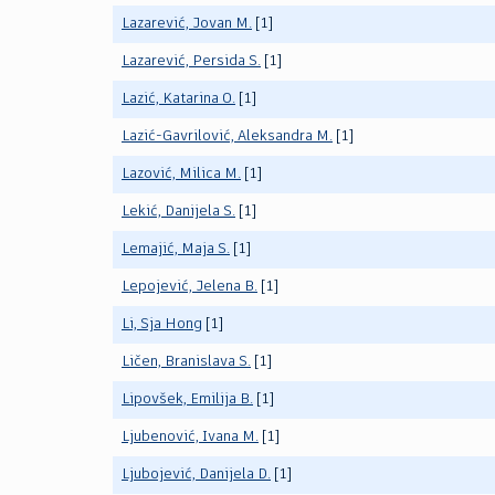
Lazarević, Jovan M.
[1]
Lazarević, Persida S.
[1]
Lazić, Katarina O.
[1]
Lazić-Gavrilović, Aleksandra M.
[1]
Lazović, Milica M.
[1]
Lekić, Danijela S.
[1]
Lemajić, Maja S.
[1]
Lepojević, Jelena B.
[1]
Li, Sja Hong
[1]
Ličen, Branislava S.
[1]
Lipovšek, Emilija B.
[1]
Ljubenović, Ivana M.
[1]
Ljubojević, Danijela D.
[1]