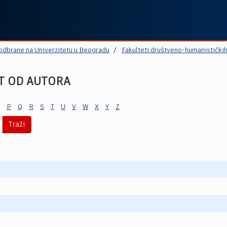
 odbrane na Univerzitetu u Beogradu
Fakulteti društveno-humanistički
T OD AUTORA
P
Q
R
S
T
U
V
W
X
Y
Z
Traži