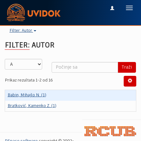
Toggl
navig
Filter: Autor
FILTER: AUTOR
Traži
Prikaz rezultata 1-2 od 16
Babin, Mihajlo N. (1)
Bratković, Kamenko Z. (1)