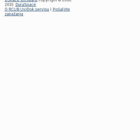
DSpace software
copyright © 2002-
2015
DuraSpace
O RCUB UviDok servisu
|
Pošaljite
zapažanja