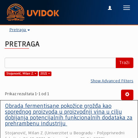
Toggl
navig
Pretraga
PRETRAGA
Traži
Stojanović, Milan Z. ×
2021 ×
Show Advanced Filters
Prikaz rezultata 1-1 od 1
Obrada fermentisane pokožice grožđa kao
sporednog proizvoda u proizvodnji vina u cilju
dobijanja potencijalnih funkcionalnih dodataka za
prehrambenu industriju
Stojanović, Milan Z.
(
Univerzitet u Beogradu - Poljoprivredni