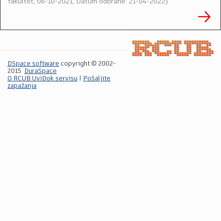
fakultet
,
06-10-2021, Datum odbrane: 21-04-2022
)
DSpace software
copyright © 2002-
2015
DuraSpace
O RCUB UviDok servisu
|
Pošaljite
zapažanja