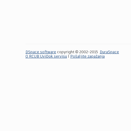
DSpace software
copyright © 2002-2015
DuraSpace
O RCUB UviDok servisu
|
Pošaljite zapažanja