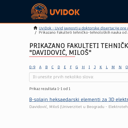
UviDok - Uvid javnosti u doktorske disertacije pre
Prikazano Fakulteti tehničko-tehnoloških nauka od 
PRIKAZANO FAKULTETI TEHNIČ
"DAVIDOVIĆ, MILOŠ"
0-9
A
B
C
D
E
F
G
H
I
J
K
L
M
N
O
Prikaz rezultata 1-1 od 1
B-splajn heksaedarski elementi za 3D ele
Davidović, Miloš
(
Univerzitet u Beogradu - Elektroteh