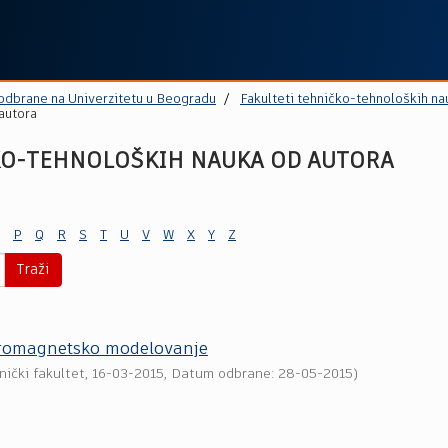
 odbrane na Univerzitetu u Beogradu
Fakulteti tehničko-tehnoloških na
autora
KO-TEHNOLOŠKIH NAUKA OD AUTORA
P
Q
R
S
T
U
V
W
X
Y
Z
Traži
ktromagnetsko modelovanјe
nički fakultet
,
16-03-2015
, Datum odbrane: 28-05-2015)