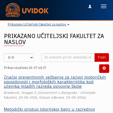
Toggl
navig
Prikazano Učiteljski fakultet za naslov
PRIKAZANO UČITELJSKI FAKULTET ZA
NASLOV
Traži
Prikaz rezultata 26-27 od 27
Značaj preventivnih vežbanja za razvoj motoričkih
sposobnosti i morfoloških karakteristika kod
učenika mlađih razreda osnovne škole
Branković, Dragan S.
(
Univerzitet u Beogradu - Učiteljski
fakultet
,
20-06-2016
, Datum odbrane: 29-09-2016)
Мetodički pristup istorijskoj bajci u razrednoj