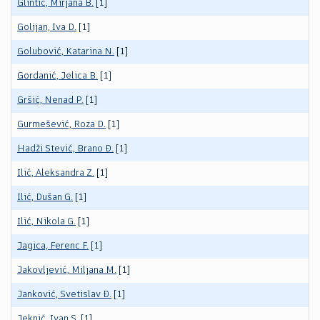
Glintić, Mirjana B.
[1]
Golijan, Iva D.
[1]
Golubović, Katarina N.
[1]
Gordanić, Jelica B.
[1]
Gršić, Nenad P.
[1]
Gurmešević, Roza D.
[1]
Hadži Stević, Brano Đ.
[1]
Ilić, Aleksandra Z.
[1]
Ilić, Dušan G.
[1]
Ilić, Nikola G.
[1]
Jagica, Ferenc F.
[1]
Jakovljević, Miljana M.
[1]
Janković, Svetislav Đ.
[1]
Jeknić, Ivan S.
[1]