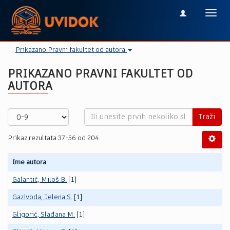
Toggl
navig
Prikazano Pravni fakultet od autora
PRIKAZANO PRAVNI FAKULTET OD
AUTORA
Traži
Prikaz rezultata 37-56 od 204
Ime autora
Galantić, Miloš B.
[1]
Gazivoda, Jelena S.
[1]
Gligorić, Slađana M.
[1]