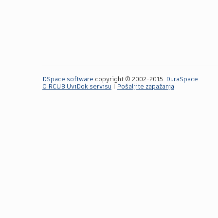
DSpace software
copyright © 2002-2015
DuraSpace
O RCUB UviDok servisu
|
Pošaljite zapažanja