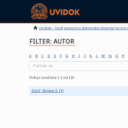
UviDok - Uvid javnosti u doktorske disertacije pre
FILTER: AUTOR
A
B
C
D
E
F
G
H
I
J
K
L
M
N
O
P
Prikaz rezultata 1-1 od 110
Zorić, Bojana S. (1)