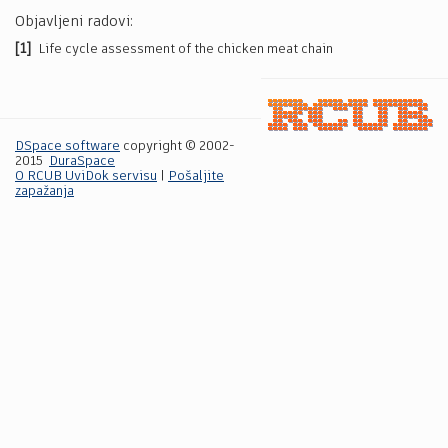
Objavljeni radovi:
[1]
Life cycle assessment of the chicken meat chain
DSpace software
copyright © 2002-
2015
DuraSpace
O RCUB UviDok servisu
|
Pošaljite
zapažanja