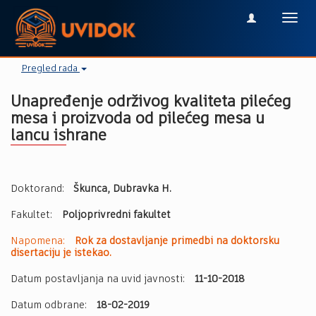
Toggl
navig
Pregled rada
Unapređenje održivog kvaliteta pilećeg
mesa i proizvoda od pilećeg mesa u
lancu ishrane
Doktorand:
Škunca, Dubravka H.
Fakultet:
Poljoprivredni fakultet
Napomena:
Rok za dostavljanje primedbi na doktorsku
disertaciju je istekao.
Datum postavljanja na uvid javnosti:
11-10-2018
Datum odbrane:
18-02-2019