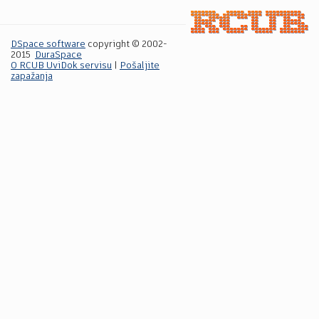
DSpace software
copyright © 2002-
2015
DuraSpace
O RCUB UviDok servisu
|
Pošaljite
zapažanja