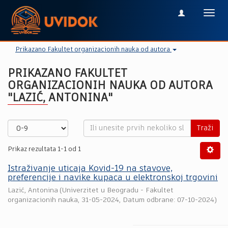
Toggl
navig
Prikazano Fakultet organizacionih nauka od autora
PRIKAZANO FAKULTET
ORGANIZACIONIH NAUKA OD AUTORA
"LAZIĆ, ANTONINA"
Traži
Prikaz rezultata 1-1 od 1
Istraživanje uticaja Kovid-19 na stavove,
preferencije i navike kupaca u elektronskoj trgovini
Lazić, Antonina
(
Univerzitet u Beogradu - Fakultet
organizacionih nauka
,
31-05-2024
, Datum odbrane: 07-10-2024)