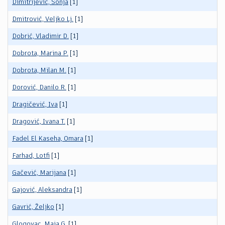
Dimitrijević, Sonja
[1]
Dmitrović, Veljko Lj.
[1]
Dobrić, Vladimir D.
[1]
Dobrota, Marina P.
[1]
Dobrota, Milan M.
[1]
Dorović, Danilo R.
[1]
Dragičević, Iva
[1]
Dragović, Ivana T.
[1]
Fadel El Kaseha, Omara
[1]
Farhad, Lotfi
[1]
Gačević, Marijana
[1]
Gajović, Aleksandra
[1]
Gavrić, Željko
[1]
Glogovac, Maja G.
[1]