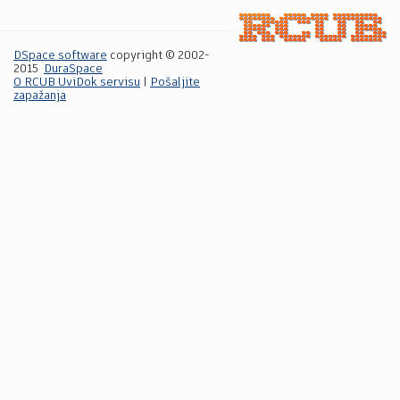
DSpace software
copyright © 2002-
2015
DuraSpace
O RCUB UviDok servisu
|
Pošaljite
zapažanja