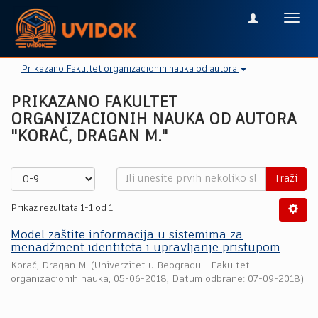
Toggl
navig
Prikazano Fakultet organizacionih nauka od autora
PRIKAZANO FAKULTET
ORGANIZACIONIH NAUKA OD AUTORA
"KORAĆ, DRAGAN M."
Traži
Prikaz rezultata 1-1 od 1
Model zaštite informacija u sistemima za
menadžment identiteta i upravljanje pristupom
Korać, Dragan M.
(
Univerzitet u Beogradu - Fakultet
organizacionih nauka
,
05-06-2018
, Datum odbrane: 07-09-2018)