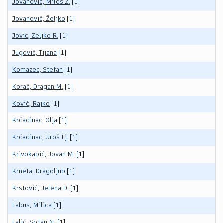
Jovanović, Miloš Z.
[1]
Jovanović, Željko
[1]
Jovic, Zeljko R.
[1]
Jugović, Tijana
[1]
Komazec, Stefan
[1]
Korać, Dragan M.
[1]
Ković, Rajko
[1]
Krčadinac, Olja
[1]
Krčadinac, Uroš Lj.
[1]
Krivokapić, Jovan M.
[1]
Krneta, Dragoljub
[1]
Krstović, Jelena D.
[1]
Labus, Milica
[1]
Lalić, Srđan N.
[1]