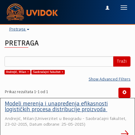
Toggl
navig
Pretraga
PRETRAGA
Traži
Andrejić, Milan ×
Saobraćajni fakultet ×
Show Advanced Filters
Prikaz rezultata 1-1 od 1
Modeli merenja i unapređenja efikasnosti
logističkih procesa distribucije proizvoda
Andrejić, Milan
(
Univerzitet u Beogradu - Saobraćajni fakultet
,
23-02-2015, Datum odbrane: 25-05-2015
)