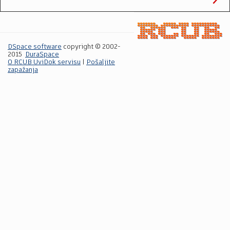
DSpace software
copyright © 2002-
2015
DuraSpace
O RCUB UviDok servisu
|
Pošaljite
zapažanja