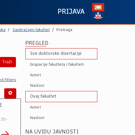
PRIJAVA
uka
Saobraćajni fakultet
Pretraga
PREGLED
Sve doktorske disertacije
Traži
Grupacije fakulteta i fakulteti
Autori
d Filters
Naslovi
Ovaj fakultet
e
Autori
Naslovi
 25-
NA UVIDU JAVNOSTI