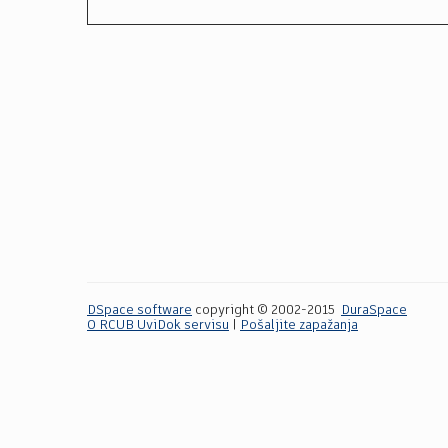
DSpace software
copyright © 2002-2015
DuraSpace
O RCUB UviDok servisu
|
Pošaljite zapažanja