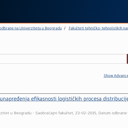
 odbrane na Univerzitetu u Beogradu
Fakulteti tehničko-tehnoloških na
Show Advance
unapređenja efikasnosti logističkih procesa distribucij
zitet u Beogradu - Saobraćajni fakultet
,
23-02-2015, Datum odbrane: