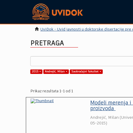
UviDok - Uvid javnosti u doktorske disertacije pre
PRETRAGA
2015 ×
Andrejić, Milan ×
Saobraćajni fakultet ×
Prikaz rezultata 1-1 od 1
Modeli merenja i 
proizvoda
Andrejić, Milan
(
Univer
05-2015
)