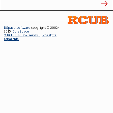
DSpace software
copyright © 2002-
2015
DuraSpace
O RCUB UviDok servisu
|
Pošaljite
zapažanja