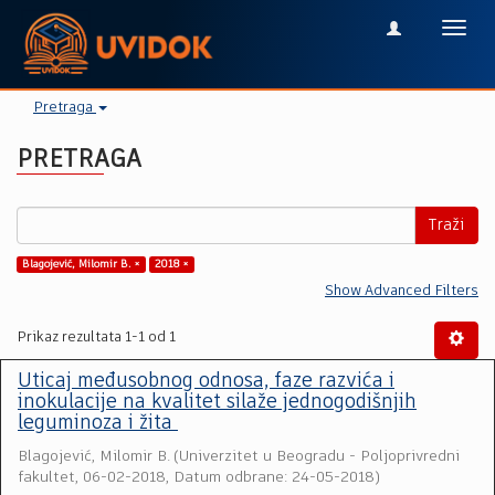
Toggl
navig
Pretraga
PRETRAGA
Traži
Blagojević, Milomir B. ×
2018 ×
Show Advanced Filters
Prikaz rezultata 1-1 od 1
Uticaj međusobnog odnosa, faze razvića i
inokulacije na kvalitet silaže jednogodišnjih
leguminoza i žita
Blagojević, Milomir B.
(
Univerzitet u Beogradu - Poljoprivredni
fakultet
,
06-02-2018, Datum odbrane: 24-05-2018
)