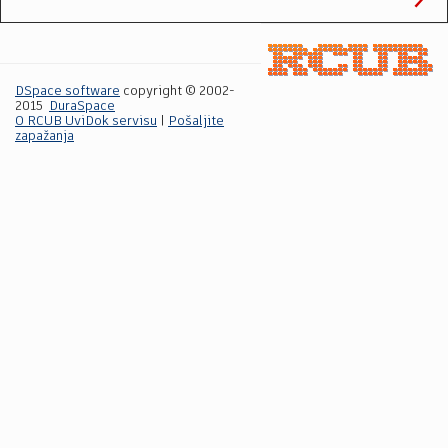
DSpace software
copyright © 2002-
2015
DuraSpace
O RCUB UviDok servisu
|
Pošaljite
zapažanja