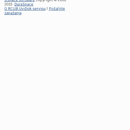
DSpace software
copyright © 2002-
2015
DuraSpace
O RCUB UviDok servisu
|
Pošaljite
zapažanja