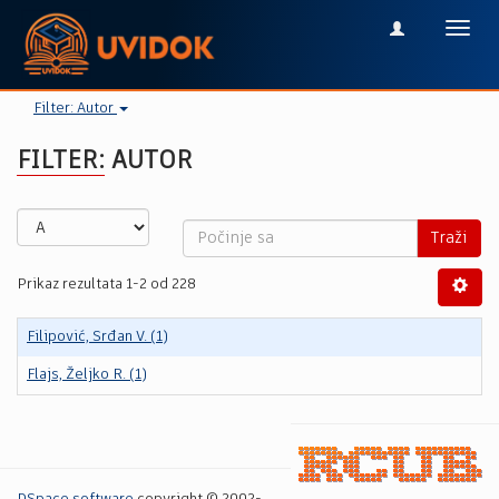
Toggl
navig
Filter: Autor
FILTER: AUTOR
Traži
Prikaz rezultata 1-2 od 228
Filipović, Srđan V. (1)
Flajs, Željko R. (1)