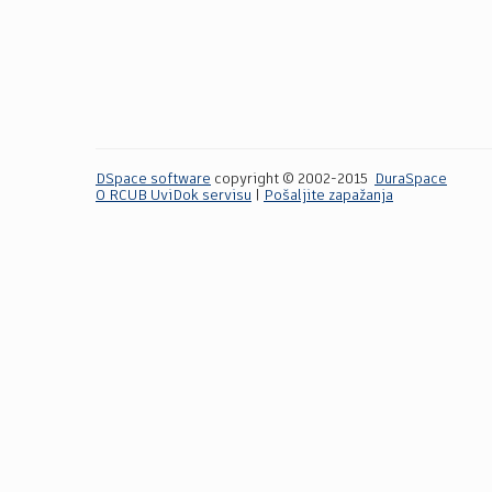
DSpace software
copyright © 2002-2015
DuraSpace
O RCUB UviDok servisu
|
Pošaljite zapažanja