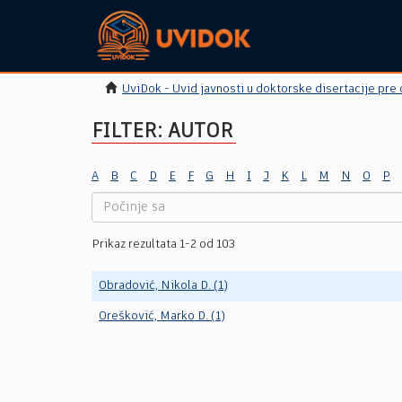
UviDok - Uvid javnosti u doktorske disertacije pre
FILTER: AUTOR
A
B
C
D
E
F
G
H
I
J
K
L
M
N
O
P
Prikaz rezultata 1-2 od 103
Obradović, Nikola D. (1)
Orešković, Marko D. (1)