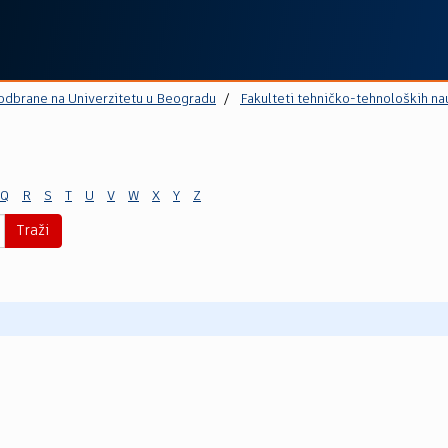
 odbrane na Univerzitetu u Beogradu
Fakulteti tehničko-tehnoloških na
Q
R
S
T
U
V
W
X
Y
Z
Traži