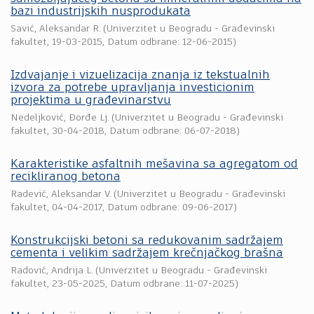
bazi industrijskih nusprodukata
Savić, Aleksandar R.
(
Univerzitet u Beogradu - Građevinski
fakultet
,
19-03-2015
, Datum odbrane: 12-06-2015)
Izdvajanje i vizuelizacija znanja iz tekstualnih
izvora za potrebe upravljanja investicionim
projektima u građevinarstvu
Nedeljković, Đorđe Lj.
(
Univerzitet u Beogradu - Građevinski
fakultet
,
30-04-2018
, Datum odbrane: 06-07-2018)
Karakteristike asfaltnih mešavina sa agregatom od
recikliranog betona
Radević, Aleksandar V.
(
Univerzitet u Beogradu - Građevinski
fakultet
,
04-04-2017
, Datum odbrane: 09-06-2017)
Konstrukcijski betoni sa redukovanim sadržajem
cementa i velikim sadržajem krečnjačkog brašna
Radović, Andrija L.
(
Univerzitet u Beogradu - Građevinski
fakultet
,
23-05-2025
, Datum odbrane: 11-07-2025)