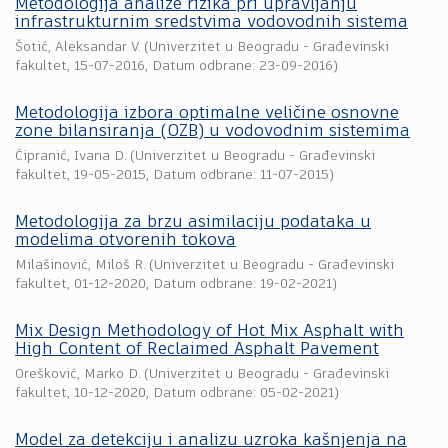
Metodologija analize rizika pri upravljanju
infrastrukturnim sredstvima vodovodnih sistema
Šotić, Aleksandar V.
(
Univerzitet u Beogradu - Građevinski
fakultet
,
15-07-2016
, Datum odbrane: 23-09-2016)
Metodologija izbora optimalne veličine osnovne
zone bilansiranja (OZB) u vodovodnim sistemima
Ćipranić, Ivana D.
(
Univerzitet u Beogradu - Građevinski
fakultet
,
19-05-2015
, Datum odbrane: 11-07-2015)
Metodologija za brzu asimilaciju podataka u
modelima otvorenih tokova
Milašinović, Miloš R.
(
Univerzitet u Beogradu - Građevinski
fakultet
,
01-12-2020
, Datum odbrane: 19-02-2021)
Mix Design Methodology of Hot Mix Asphalt with
High Content of Reclaimed Asphalt Pavement
Orešković, Marko D.
(
Univerzitet u Beogradu - Građevinski
fakultet
,
10-12-2020
, Datum odbrane: 05-02-2021)
Model za detekciju i analizu uzroka kašnjenja na