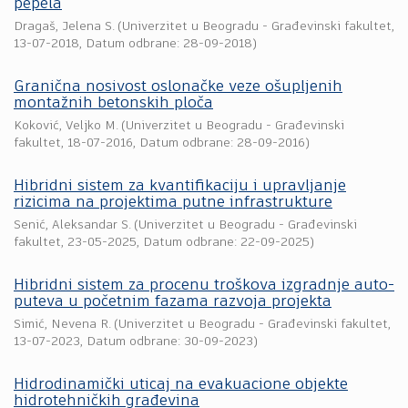
pepela
Dragaš, Jelena S.
(
Univerzitet u Beogradu - Građevinski fakultet
,
13-07-2018
, Datum odbrane: 28-09-2018)
Granična nosivost oslonačke veze ošupljenih
montažnih betonskih ploča
Koković, Veljko M.
(
Univerzitet u Beogradu - Građevinski
fakultet
,
18-07-2016
, Datum odbrane: 28-09-2016)
Hibridni sistem za kvantifikaciju i upravljanje
rizicima na projektima putne infrastrukture
Senić, Aleksandar S.
(
Univerzitet u Beogradu - Građevinski
fakultet
,
23-05-2025
, Datum odbrane: 22-09-2025)
Hibridni sistem za procenu troškova izgradnje auto-
puteva u početnim fazama razvoja projekta
Simić, Nevena R.
(
Univerzitet u Beogradu - Građevinski fakultet
,
13-07-2023
, Datum odbrane: 30-09-2023)
Hidrodinamički uticaj na evakuacione objekte
hidrotehničkih građevina