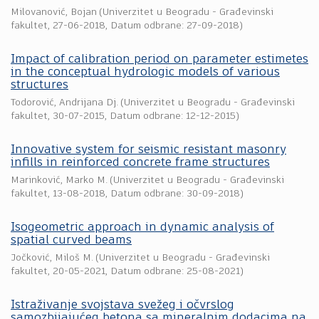
Milovanović, Bojan
(
Univerzitet u Beogradu - Građevinski
fakultet
,
27-06-2018
, Datum odbrane: 27-09-2018)
Impact of calibration period on parameter estimetes
in the conceptual hydrologic models of various
structures
Todorović, Andrijana Dj.
(
Univerzitet u Beogradu - Građevinski
fakultet
,
30-07-2015
, Datum odbrane: 12-12-2015)
Innovative system for seismic resistant masonry
infills in reinforced concrete frame structures
Marinković, Marko M.
(
Univerzitet u Beogradu - Građevinski
fakultet
,
13-08-2018
, Datum odbrane: 30-09-2018)
Isogeometric approach in dynamic analysis of
spatial curved beams
Jočković, Miloš M.
(
Univerzitet u Beogradu - Građevinski
fakultet
,
20-05-2021
, Datum odbrane: 25-08-2021)
Istraživanje svojstava svežeg i očvrslog
samozbijajućeg betona sa mineralnim dodacima na