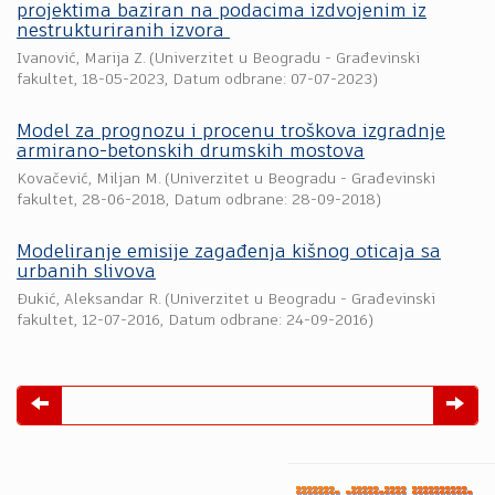
projektima baziran na podacima izdvojenim iz
nestrukturiranih izvora
Ivanović, Marija Z.
(
Univerzitet u Beogradu - Građevinski
fakultet
,
18-05-2023
, Datum odbrane: 07-07-2023)
Model za prognozu i procenu troškova izgradnje
armirano-betonskih drumskih mostova
Kovačević, Miljan M.
(
Univerzitet u Beogradu - Građevinski
fakultet
,
28-06-2018
, Datum odbrane: 28-09-2018)
Modeliranje emisije zagađenja kišnog oticaja sa
urbanih slivova
Đukić, Aleksandar R.
(
Univerzitet u Beogradu - Građevinski
fakultet
,
12-07-2016
, Datum odbrane: 24-09-2016)