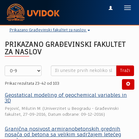
Toggl
navig
Prikazano Građevinski fakultet za naslov
PRIKAZANO GRAĐEVINSKI FAKULTET
ZA NASLOV
Traži
Prikaz rezultata 23-42 od 103
Geostatical modeling of geochemical variables in
3D
Pejović, Milutin M.
(
Univerzitet u Beogradu - Građevinski
fakultet
,
27-09-2016
, Datum odbrane: 09-12-2016)
Granična nosivost armiranobetonskih grednih
nosača od betona sa velikim sadržajem letećeg