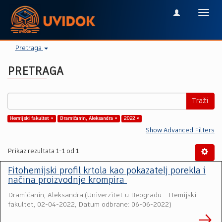
Toggl
navig
Pretraga
PRETRAGA
Traži
Hemijski fakultet ×
Dramićanin, Aleksandra ×
2022 ×
Show Advanced Filters
Prikaz rezultata 1-1 od 1
Fitohemijski profil krtola kao pokazatelj porekla i
načina proizvodnje krompira
Dramićanin, Aleksandra
(
Univerzitet u Beogradu - Hemijski
fakultet
,
02-04-2022, Datum odbrane: 06-06-2022
)