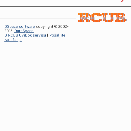
DSpace software
copyright © 2002-
2015
DuraSpace
O RCUB UviDok servisu
|
Pošaljite
zapažanja