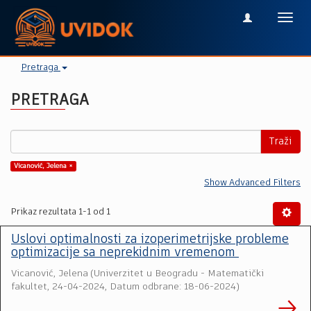
Toggl
navig
Pretraga
PRETRAGA
Traži
Vicanović, Jelena ×
Show Advanced Filters
Prikaz rezultata 1-1 od 1
Uslovi optimalnosti za izoperimetrijske probleme
optimizacije sa neprekidnim vremenom
Vicanović, Jelena
(
Univerzitet u Beogradu - Matematički
fakultet
,
24-04-2024, Datum odbrane: 18-06-2024
)