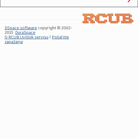
DSpace software
copyright © 2002-
2015
DuraSpace
O RCUB UviDok servisu
|
Pošaljite
zapažanja