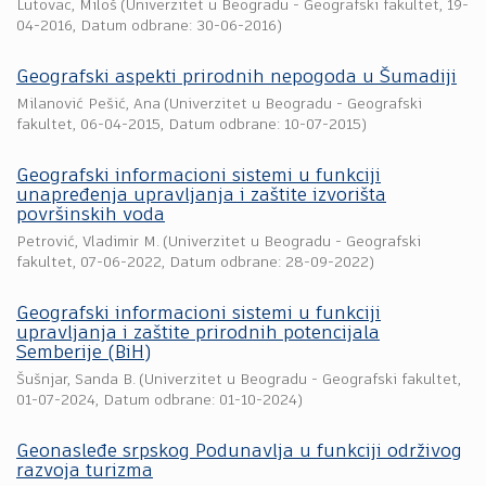
Lutovac, Miloš
(
Univerzitet u Beogradu - Geografski fakultet
,
19-
04-2016
, Datum odbrane: 30-06-2016)
Geografski aspekti prirodnih nepogoda u Šumadiji
Milanović Pešić, Ana
(
Univerzitet u Beogradu - Geografski
fakultet
,
06-04-2015
, Datum odbrane: 10-07-2015)
Geografski informacioni sistemi u funkciji
unapređenja upravljanja i zaštite izvorišta
površinskih voda
Petrović, Vladimir M.
(
Univerzitet u Beogradu - Geografski
fakultet
,
07-06-2022
, Datum odbrane: 28-09-2022)
Geografski informacioni sistemi u funkciji
upravljanja i zaštite prirodnih potencijala
Semberije (BiH)
Šušnjar, Sanda B.
(
Univerzitet u Beogradu - Geografski fakultet
,
01-07-2024
, Datum odbrane: 01-10-2024)
Geonasleđe srpskog Podunavlja u funkciji održivog
razvoja turizma