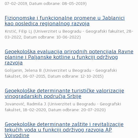
07-02-2019
, Datum odbrane: 08-05-2019)
Fizionomske i funkcionalne promene u Jablanici
kao posledica regionalnog razvoja
Krstić, Filip Lj.
(
Univerzitet u Beogradu - Geografski fakultet
,
28-
03-2022
, Datum odbrane: 10-06-2022)
Geoekološka evaluacija prirodnih potencijala Ravne
planine i Paljanske kotline u funkciji održivog
razvoja
Golijanin, Jelena B.
(
Univerzitet u Beogradu - Geografski
fakultet
,
06-07-2015
, Datum odbrane: 12-10-2015)
Geoekološke determinante turističke valorizacije
vinogradarskih područja Srbije
Jovanović, Radmila J.
(
Univerzitet u Beogradu - Geografski
fakultet
,
18-02-2020
, Datum odbrane: 20-07-2020)
Geoekološke determinante zaštite i revitalizacije
tekućih voda u funkciji održivog razvoja AP
Vojvodine