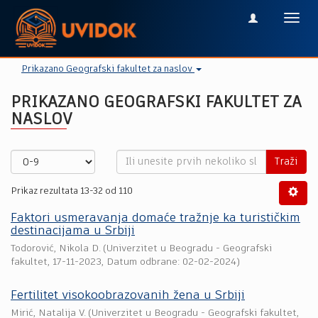
Toggl
navig
Prikazano Geografski fakultet za naslov
PRIKAZANO GEOGRAFSKI FAKULTET ZA
NASLOV
Traži
Prikaz rezultata 13-32 od 110
Faktori usmeravanja domaće tražnje ka turističkim
destinacijama u Srbiji
Todorović, Nikola D.
(
Univerzitet u Beogradu - Geografski
fakultet
,
17-11-2023
, Datum odbrane: 02-02-2024)
Fertilitet visokoobrazovanih žena u Srbiji
Mirić, Natalija V.
(
Univerzitet u Beogradu - Geografski fakultet
,