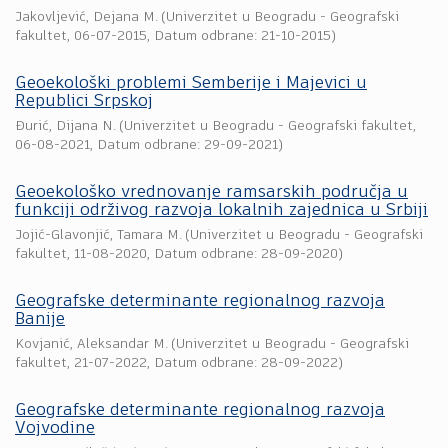
Jakovljević, Dejana M.
(
Univerzitet u Beogradu - Geografski
fakultet
,
06-07-2015
, Datum odbrane: 21-10-2015)
Geoekološki problemi Semberije i Majevici u
Republici Srpskoj
Đurić, Dijana N.
(
Univerzitet u Beogradu - Geografski fakultet
,
06-08-2021
, Datum odbrane: 29-09-2021)
Geoekološko vrednovanje ramsarskih područja u
funkciji održivog razvoja lokalnih zajednica u Srbiji
Jojić-Glavonjić, Tamara M.
(
Univerzitet u Beogradu - Geografski
fakultet
,
11-08-2020
, Datum odbrane: 28-09-2020)
Geografske determinante regionalnog razvoja
Banije
Kovjanić, Aleksandar M.
(
Univerzitet u Beogradu - Geografski
fakultet
,
21-07-2022
, Datum odbrane: 28-09-2022)
Geografske determinante regionalnog razvoja
Vojvodine