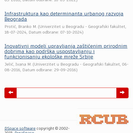
05-2018
, Datum odbrane: 10-03-2022)
Infrastruktura kao determinanta urbanog razvoja
Beograda
Protić, Branko M.
(
Univerzitet u Beogradu - Geografski fakultet
,
18-07-2024
, Datum odbrane: 07-10-2024)
Inovativni modeli upravljanja zaštićenim prirodnim
dobrima kao podrška uspostavljanju i
funkcionisanju ekološke mreže Srbije
Jelić, Ivana M.
(
Univerzitet u Beogradu - Geografski fakultet
,
06-
08-2016
, Datum odbrane: 29-09-2016)
DSpace software
copyright © 2002-