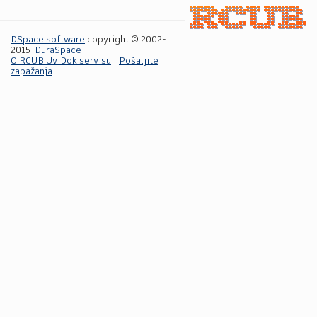
DSpace software
copyright © 2002-
2015
DuraSpace
O RCUB UviDok servisu
|
Pošaljite
zapažanja