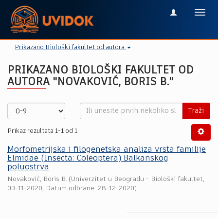
Toggl
navig
Prikazano Biološki fakultet od autora
PRIKAZANO BIOLOŠKI FAKULTET OD
AUTORA "NOVAKOVIĆ, BORIS B."
Traži
Prikaz rezultata 1-1 od 1
Morfometrijska i filogenetska analiza vrsta familije
Elmidae (Insecta: Coleoptera) Balkanskog
poluostrva
Novaković, Boris B.
(
Univerzitet u Beogradu - Biološki fakultet
,
03-11-2020
, Datum odbrane: 28-12-2020)