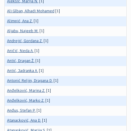
Aleksić, Marija N.
[1]
Ali Glban, Alhadi Mohamed
[1]
Alimpić, Ana Z.
[1]
Aljabu, Najeeb M.
[1]
Andrejić, Gordana Z.
[1]
Aničić, Neda A.
[1]
Antić, Dragan Ž.
[1]
Antić, Jadranka A.
[1]
Antonić Reljin, Dragana D.
[1]
Anđelković, Marina Z.
[1]
Anđelković, Marko Z.
[1]
Anđus, Stefan P.
[1]
Atanacković, Ana D.
[1]
Atanasković, Marija S.
[1]