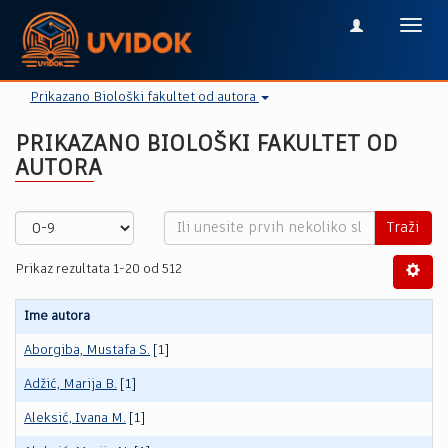
Toggl
navig
Prikazano Biološki fakultet od autora
PRIKAZANO BIOLOŠKI FAKULTET OD
AUTORA
Traži
Prikaz rezultata 1-20 od 512
Ime autora
Aborgiba, Mustafa S.
[1]
Adžić, Marija B.
[1]
Aleksić, Ivana M.
[1]