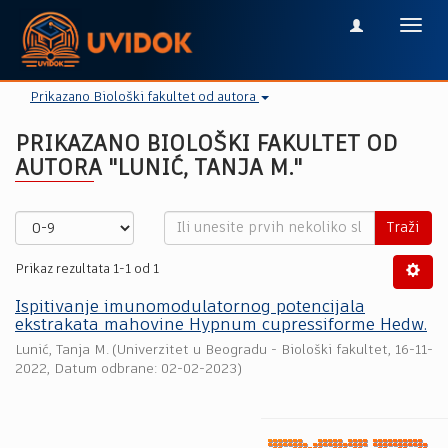
Toggl
navig
Prikazano Biološki fakultet od autora
PRIKAZANO BIOLOŠKI FAKULTET OD
AUTORA "LUNIĆ, TANJA M."
Traži
Prikaz rezultata 1-1 od 1
Ispitivanje imunomodulatornog potencijala
ekstrakata mahovine Hypnum cupressiforme Hedw.
Lunić, Tanja M.
(
Univerzitet u Beogradu - Biološki fakultet
,
16-11-
2022
, Datum odbrane: 02-02-2023)