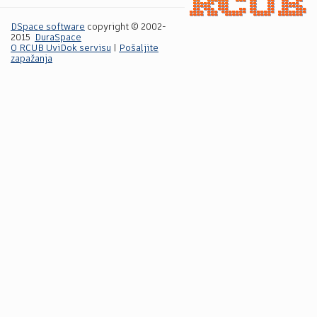
DSpace software
copyright © 2002-
2015
DuraSpace
O RCUB UviDok servisu
|
Pošaljite
zapažanja