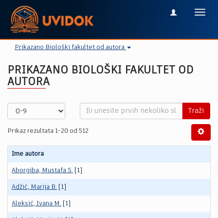
Toggl
navig
Prikazano Biološki fakultet od autora
PRIKAZANO BIOLOŠKI FAKULTET OD
AUTORA
Traži
Prikaz rezultata 1-20 od 512
Ime autora
Aborgiba, Mustafa S.
[1]
Adžić, Marija B.
[1]
Aleksić, Ivana M.
[1]