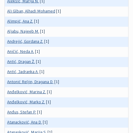
Aleksić, Marija N.
[1]
Ali Glban, Alhadi Mohamed
[1]
Alimpić, Ana Z.
[1]
Aljabu, Najeeb M.
[1]
Andrejić, Gordana Z.
[1]
Aničić, Neda A.
[1]
Antić, Dragan Ž.
[1]
Antić, Jadranka A.
[1]
Antonić Reljin, Dragana D.
[1]
Anđelković, Marina Z.
[1]
Anđelković, Marko Z.
[1]
Anđus, Stefan P.
[1]
Atanacković, Ana D.
[1]
Atanasković, Marija S.
[1]