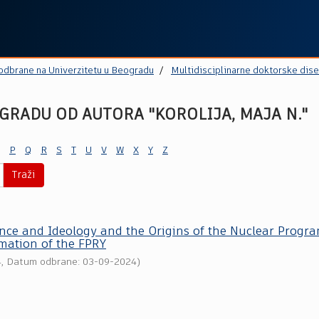
 odbrane na Univerzitetu u Beogradu
Multidisciplinarne doktorske dise
GRADU OD AUTORA "KOROLIJA, MAJA N."
P
Q
R
S
T
U
V
W
X
Y
Z
Traži
nce and Ideology and the Origins of the Nuclear Progra
mation of the FPRY
4
, Datum odbrane: 03-09-2024)