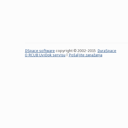
DSpace software
copyright © 2002-2015
DuraSpace
O RCUB UviDok servisu
|
Pošaljite zapažanja