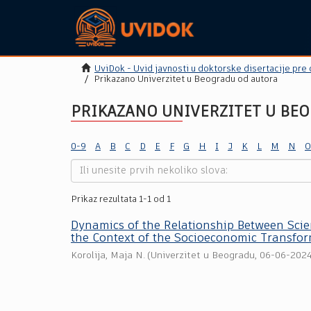
UviDok - Uvid javnosti u doktorske disertacije pre
Prikazano Univerzitet u Beogradu od autora
PRIKAZANO UNIVERZITET U BEO
0-9
A
B
C
D
E
F
G
H
I
J
K
L
M
N
O
Prikaz rezultata 1-1 od 1
Dynamics of the Relationship Between Scie
the Context of the Socioeconomic Transfor
Korolija, Maja N.
(
Univerzitet u Beogradu
,
06-06-202