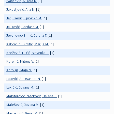
Ivančević, Nikola D.
[1]
Jakovljević, Ana N.
[1]
Janjušević, Ljubinko M.
[1]
Jauković, Gordana M.
[1]
Jovanović-Simić, Jelena T.
[1]
Kaličanin - Krstić, Marija M.
[1]
Knežević-Lukić, Nevenka D.
[1]
Korenić, Milena V.
[1]
Korolija, Maja N.
[1]
Lazović, Aleksandar N.
[1]
Lukičić, Jovana M.
[1]
Majstorović-Necković, Jelena B.
[1]
Malešević, Jovana M.
[1]
Masliković, Dejan M.
[1]