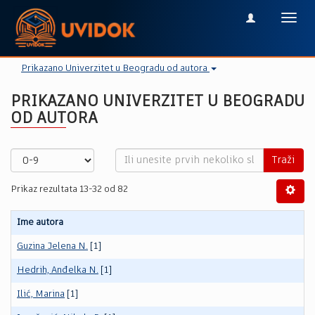
Toggl
navig
Prikazano Univerzitet u Beogradu od autora
PRIKAZANO UNIVERZITET U BEOGRADU
OD AUTORA
Traži
Prikaz rezultata 13-32 od 82
Ime autora
Guzina Jelena N.
[1]
Hedrih, Anđelka N.
[1]
Ilić, Marina
[1]