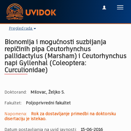
Toggl
navig
Pregled rada
Bionomija i mogućnosti suzbijanja
repičinih pipa Ceutorhynchus
pallidactylus (Marsham) i Ceutorhynchus
napi Gyllenhal (Coleoptera:
Curculionidae)
Doktorand:
Milovac, Željko S.
Fakultet:
Poljoprivredni fakultet
Napomena:
Rok za dostavljanje primedbi na doktorsku
disertaciju je istekao.
Datum postavljanja na uvid javnosti:
15-06-2016