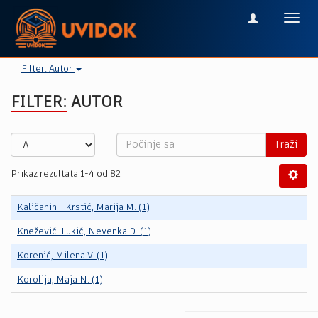
Toggl
navig
Filter: Autor
FILTER: AUTOR
Traži
Prikaz rezultata 1-4 od 82
Kaličanin - Krstić, Marija M. (1)
Knežević-Lukić, Nevenka D. (1)
Korenić, Milena V. (1)
Korolija, Maja N. (1)