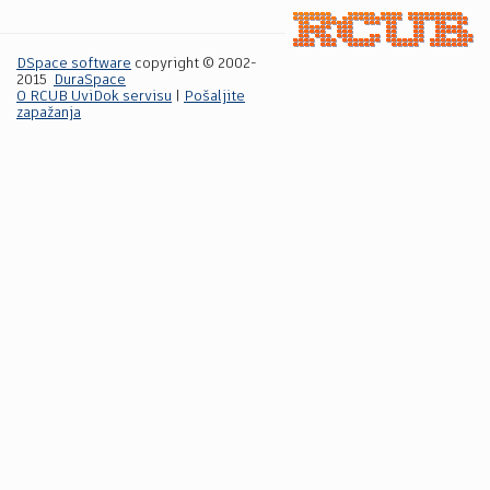
DSpace software
copyright © 2002-
2015
DuraSpace
O RCUB UviDok servisu
|
Pošaljite
zapažanja